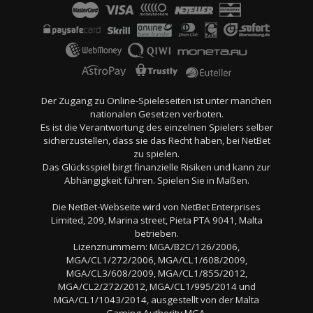
Der Zugang zu Online-Spieleseiten ist unter manchen
nationalen Gesetzen verboten.
Es ist die Verantwortung des einzelnen Spielers selber
sicherzustellen, dass sie das Recht haben, bei NetBet
zu spielen.
Das Glücksspiel birgt finanzielle Risiken und kann zur
Abhängigkeit führen. Spielen Sie in Maßen.
Die NetBet-Webseite wird von NetBet Enterprises
Limited, 209, Marina street, Pieta PTA 9041, Malta
betrieben.
Lizenznummern: MGA/B2C/126/2006,
MGA/CL1/272/2006, MGA/CL1/608/2009,
MGA/CL3/608/2009, MGA/CL1/855/2012,
MGA/CL2/272/2012, MGA/CL1/995/2014 und
MGA/CL1/1043/2014, ausgestellt von der Malta
Gaming Authority MGA.