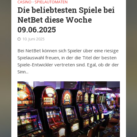
CASINO
SPIELAUTOMATEN
•
Die beliebtesten Spiele bei
NetBet diese Woche
09.06.2025
10. Juni 2025
Bei NetBet können sich Spieler über eine riesige
Spielauswahl freuen, in der die Titel der besten
Spiele-Entwickler vertreten sind. Egal, ob dir der
Sinn...