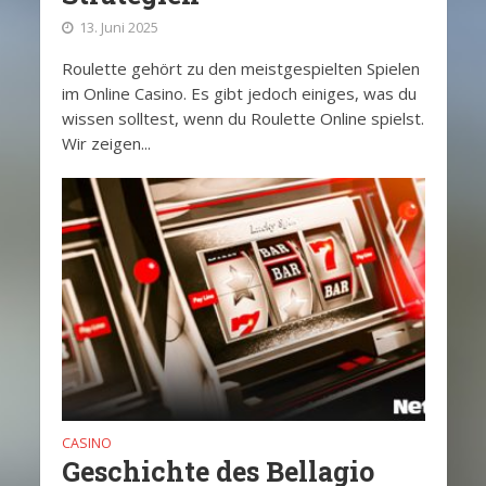
13. Juni 2025
Roulette gehört zu den meistgespielten Spielen
im Online Casino. Es gibt jedoch einiges, was du
wissen solltest, wenn du Roulette Online spielst.
Wir zeigen...
CASINO
Geschichte des Bellagio