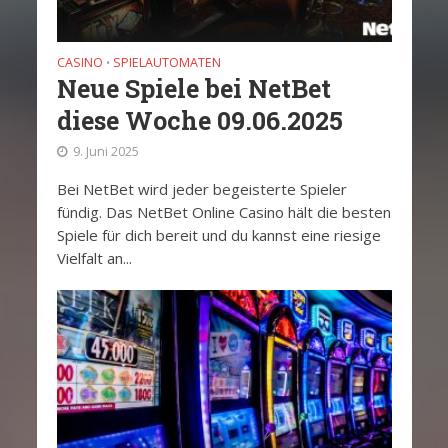
CASINO
SPIELAUTOMATEN
•
Neue Spiele bei NetBet
diese Woche 09.06.2025
9. Juni 2025
Bei NetBet wird jeder begeisterte Spieler
fündig. Das NetBet Online Casino hält die besten
Spiele für dich bereit und du kannst eine riesige
Vielfalt an...