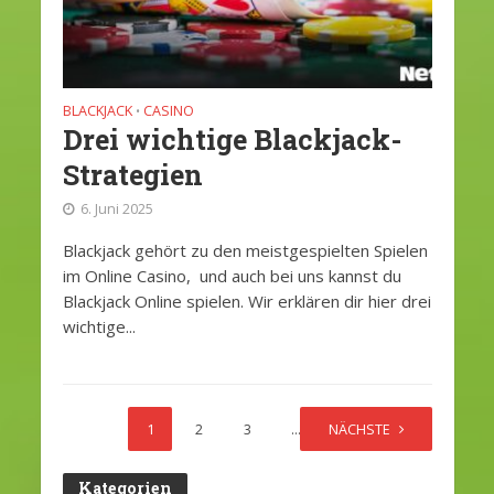
BLACKJACK
CASINO
•
Drei wichtige Blackjack-
Strategien
6. Juni 2025
Blackjack gehört zu den meistgespielten Spielen
im Online Casino, und auch bei uns kannst du
Blackjack Online spielen. Wir erklären dir hier drei
wichtige...
1
2
3
…
NÄCHSTE
200
Kategorien