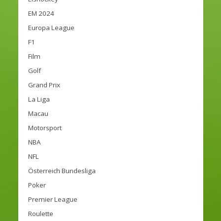
EM 2024
Europa League
F1
Film
Golf
Grand Prix
La Liga
Macau
Motorsport
NBA
NFL
Österreich Bundesliga
Poker
Premier League
Roulette