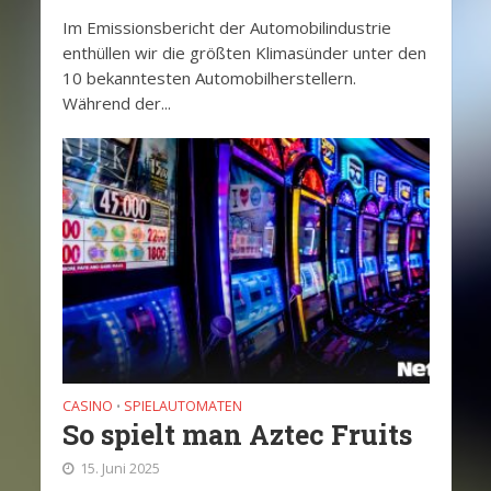
Im Emissionsbericht der Automobilindustrie
enthüllen wir die größten Klimasünder unter den
10 bekanntesten Automobilherstellern.
Während der...
CASINO
SPIELAUTOMATEN
•
So spielt man Aztec Fruits
15. Juni 2025