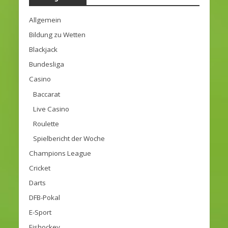
Allgemein
Bildung zu Wetten
Blackjack
Bundesliga
Casino
Baccarat
Live Casino
Roulette
Spielbericht der Woche
Champions League
Cricket
Darts
DFB-Pokal
E-Sport
Eishockey