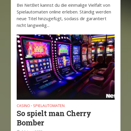
Bei NetBet kannst du die einmalige Vielfalt von
Spielautomaten online erleben. Ständig werden
neue Titel hinzugefügt, sodass dir garantiert
nicht langweilig...
CASINO
SPIELAUTOMATEN
•
So spielt man Cherry
Bomber