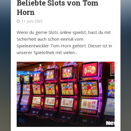
Beliebte Slots von Tom
Horn
11. Juni 2025
Wenn du gerne Slots online spielst, hast du mit
Sicherheit auch schon einmal vom
Spieleentwickler Tom Horn gehört. Dieser ist in
unserer Spielothek mit vielen...