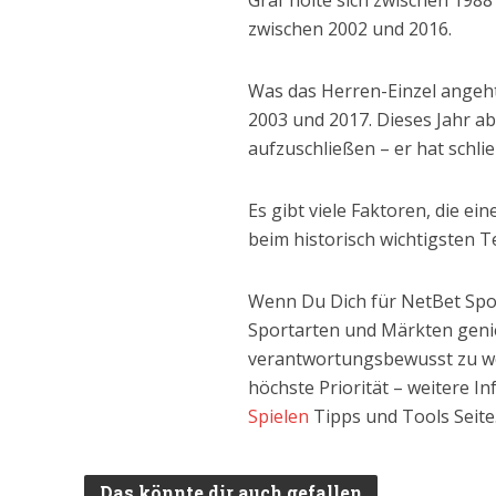
zwischen 2002 und 2016.
Was das Herren-Einzel angeht,
2003 und 2017. Dieses Jahr a
aufzuschließen – er hat schlie
Es gibt viele Faktoren, die ei
beim historisch wichtigsten Te
Wenn Du Dich für NetBet Spor
Sportarten und Märkten geni
verantwortungsbewusst zu wet
höchste Priorität – weitere I
Spielen
Tipps und Tools Seite
Das könnte dir auch gefallen