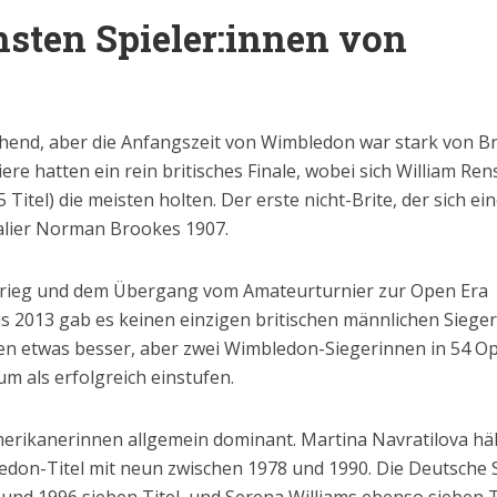
hsten Spieler:innen von
aschend, aber die Anfangszeit von Wimbledon war stark von B
ere hatten ein rein britisches Finale, wobei sich William Ren
 Titel) die meisten holten. Der erste nicht-Brite, der sich ei
alier Norman Brookes 1907.
krieg und dem Übergang vom Amateurturnier zur Open Era
bis 2013 gab es keinen einzigen britischen männlichen Sieger
lten etwas besser, aber zwei Wimbledon-Siegerinnen in 54 O
m als erfolgreich einstufen.
erikanerinnen allgemein dominant. Martina Navratilova häl
edon-Titel mit neun zwischen 1978 und 1990. Die Deutsche S
 und 1996 sieben Titel, und Serena Williams ebenso sieben T