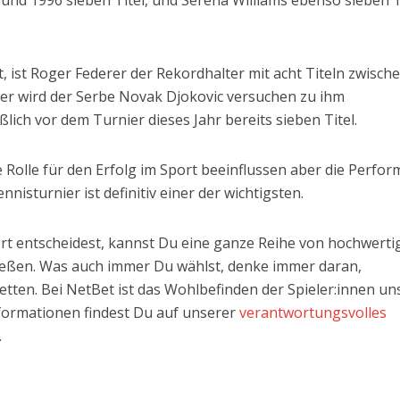
 ist Roger Federer der Rekordhalter mit acht Titeln zwisch
ber wird der Serbe Novak Djokovic versuchen zu ihm
ßlich vor dem Turnier dieses Jahr bereits sieben Titel.
ne Rolle für den Erfolg im Sport beeinflussen aber die Perfo
nnisturnier ist definitiv einer der wichtigsten.
t entscheidest, kannst Du eine ganze Reihe von hochwerti
eßen. Was auch immer Du wählst, denke immer daran,
ten. Bei NetBet ist das Wohlbefinden der Spieler:innen un
nformationen findest Du auf unserer
verantwortungsvolles
.