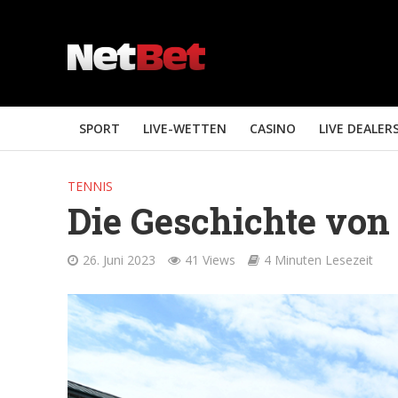
SPORT
LIVE-WETTEN
CASINO
LIVE DEALER
TENNIS
Die Geschichte vo
26. Juni 2023
41 Views
4 Minuten Lesezeit