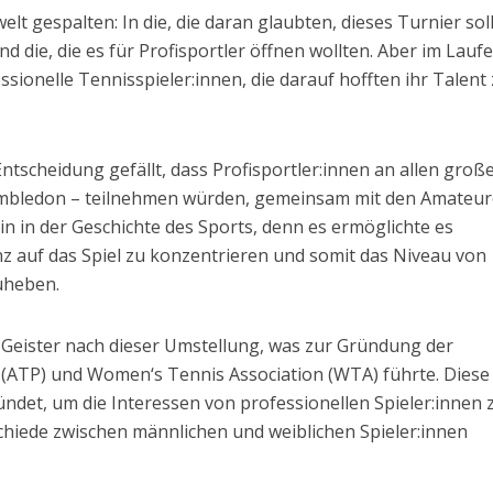
elt gespalten: In die, die daran glaubten, dieses Turnier sol
d die, die es für Profisportler öffnen wollten. Aber im Laufe
sionelle Tennisspieler:innen, die darauf hofften ihr Talent
ntscheidung gefällt, dass Profisportler:innen an allen groß
Wimbledon – teilnehmen würden, gemeinsam mit den Amateur
n in der Geschichte des Sports, denn es ermöglichte es
anz auf das Spiel zu konzentrieren und somit das Niveau von
uheben.
e Geister nach dieser Umstellung, was zur Gründung der
s (ATP) und Women‘s Tennis Association (WTA) führte. Diese
det, um die Interessen von professionellen Spieler:innen 
hiede zwischen männlichen und weiblichen Spieler:innen