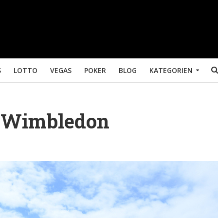
S
LOTTO
VEGAS
POKER
BLOG
KATEGORIEN
n Wimbledon